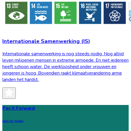
Internationale Samenwerking (IS)
Internationale samenwerking is nog steeds nodig. Nog altijd
leven miljoenen mensen in extreme armoede. En niet iedereen
heeft schoon water. De werkloosheid onder vrouwen en
jongeren is hoog. Bovendien raakt klimaatverandering arme
landen het hardst.
Pay It Forward
Join Us Today